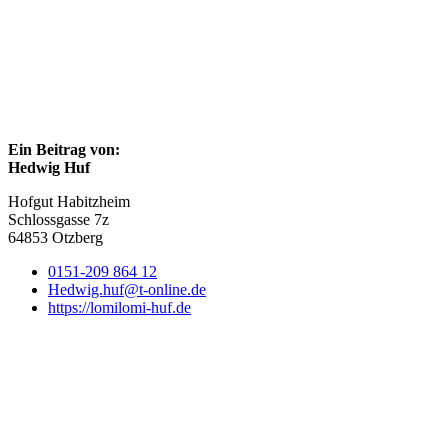
Ein Beitrag von:
Hedwig Huf
Hofgut Habitzheim
Schlossgasse 7z
64853 Otzberg
0151-209 864 12
Hedwig.huf@t-online.de
https://lomilomi-huf.de